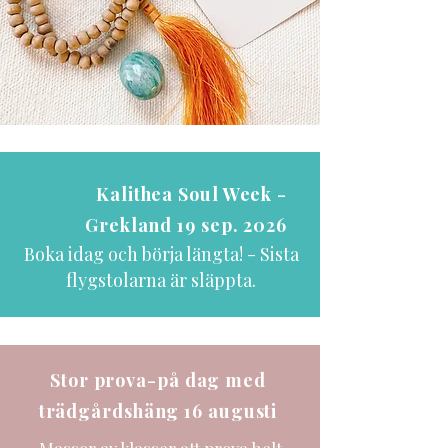
Kalithea Soul Week -
Grekland 19 sep. 2026
Boka idag och börja längta! - Sista
flygstolarna är släppta.
Stor prova-på dag med
trädgårdshäng 16 augusti
Massor av klasser att prova helt