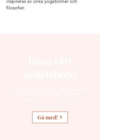
inspireras av olika yogaformer och
filosofier.
Joina vårt
nyhetsbrev!
Bli först med få nyheter gällande kurser,
workshops, events med gästlärare,
yogaresor och nya kurser mm.
Gå med!