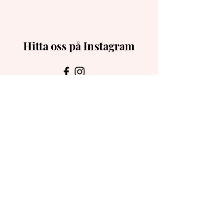
Hitta oss på Instagram
Vi finns här för dig. Fråga oss!
Förnamn
Efternamn