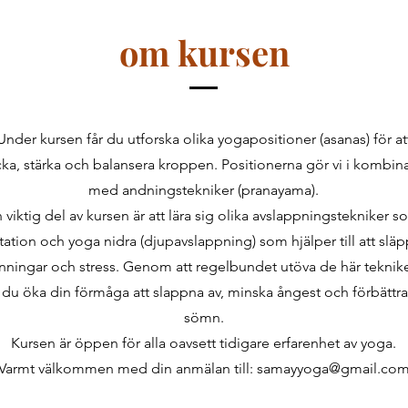
om kursen
Under kursen får du utforska olika yogapositioner (asanas) för at
cka, stärka och balansera kroppen. Positionerna gör vi i kombin
med andningstekniker (pranayama).
 viktig del av kursen är att lära sig olika avslappningstekniker 
ation och yoga nidra (djupavslappning) som hjälper till att slä
nningar och stress. Genom att regelbundet utöva de här teknik
 du öka din förmåga att slappna av, minska ångest och förbättra
sömn.
Kursen är öppen för alla oavsett tidigare erfarenhet av yoga.
Varmt välkommen med din anmälan till: samayyoga@gmail.co