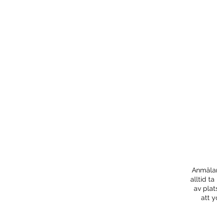
Anmälan
alltid t
av plat
att y