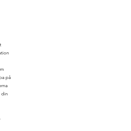
t
ation
som
ppa på
erna
 din
m