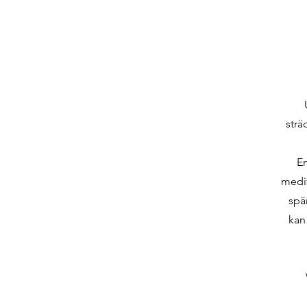
strä
En
medit
spä
kan