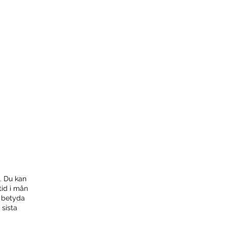
. Du kan
tid i mån
n betyda
 sista