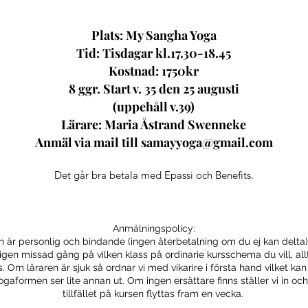
Plats: My Sangha Yoga
Tid: Tisdagar kl.17.30-18.45
Kostnad: 1750kr
8 ggr. Start v. 35 den 25 augusti
(uppehåll v.39)
Lärare: Maria Åstrand Swenneke
Anmäl via mail till
samayyoga@gmail.com
Det går bra betala med Epassi och Benefits.
Anmälningspolicy:
 är personlig och bindande (ingen återbetalning om du ej kan delta)
a igen missad gång på vilken klass på ordinarie kursschema du vill, all
s. Om läraren är sjuk så ordnar vi med vikarire i första hand vilket ka
ogaformen ser lite annan ut. Om ingen ersättare finns ställer vi in och
tillfället på kursen flyttas fram en vecka.