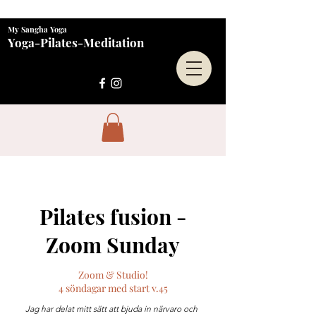
My Sangha Yoga
Yoga-Pilates-Meditation
Pilates fusion -
Zoom Sunday
Zoom & Studio!
4 söndagar med start v.45
Jag har delat mitt sätt att bjuda in närvaro och