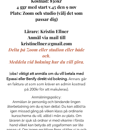
Kostnad: 830kr
4 ggr med start v.45 den 9 nov
Plats: Zoom och studio (välj det som
passar dig)
Lärare: Kristin Ellner
Anmäl via mail till
kristinellner@gmail.com
Delta på Zoom eller studion eller både
och.
Meddela vid bokning hur du vill göra.
(
obs! viktigt att anmäla om du vill betala med
Epassi eller Benify
direkt vid bokning.
Annars går
en faktura ut som som kräver en admin kostnad
på 200kr för att makuleras).
Anmälningspolicy:
Anmälan är personlig och bindande (ingen
återbetalning om du ej kan delta). Du kan alltid ta
igen missad gång på vilken klass på ordinarie
kursschema du vill, alltid i mån av plats. Om
läraren är sjuk så ordnar vi med vikarire i första
hand vilket kan betyda att yogaformen ser lite
annan ut. Om ingen ersättare finns ställer vi in och