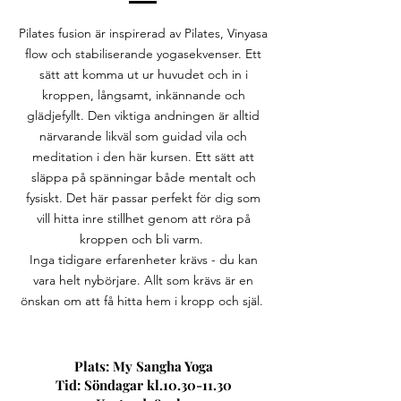
Pilates fusion är inspirerad av Pilates, Vinyasa
flow och stabiliserande yogasekvenser. Ett
sätt att komma ut ur huvudet och in i
kroppen, långsamt, inkännande och
glädjefyllt. Den viktiga andningen är alltid
närvarande likväl som guidad vila och
meditation i den här kursen. Ett sätt att
släppa på spänningar både mentalt och
fysiskt. Det här passar perfekt för dig som
vill hitta inre stillhet genom att röra på
kroppen och bli varm.
Inga tidigare erfarenheter krävs - du kan
vara helt nybörjare. Allt som krävs är en
önskan om att få hitta hem i kropp och själ.
Plats: My Sangha Yoga
Tid: Söndagar kl.10.30-11.30