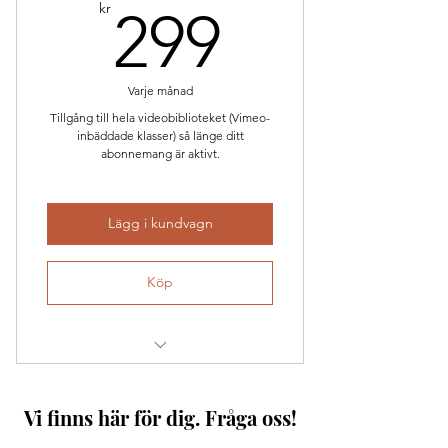
299kr
kr
299
Varje månad
Tillgång till hela videobiblioteket (Vimeo-
inbäddade klasser) så länge ditt
abonnemang är aktivt.
Lägg i kundvagn
Köp
Obegränsad tillgång till
videobiblioteket
Vi finns här för dig. Fråga oss!
Nya klasser löpande