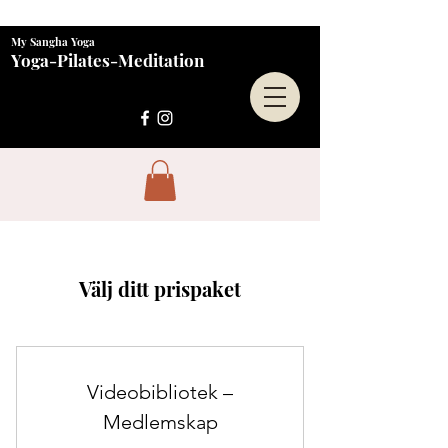
My Sangha Yoga
Yoga-Pilates-Meditation
Välj ditt prispaket
Videobibliotek –
Medlemskap